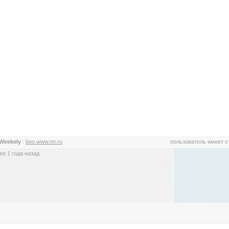
Weekely
:
boo.www.nn.ru
пользователь имеет 
е 1 года назад