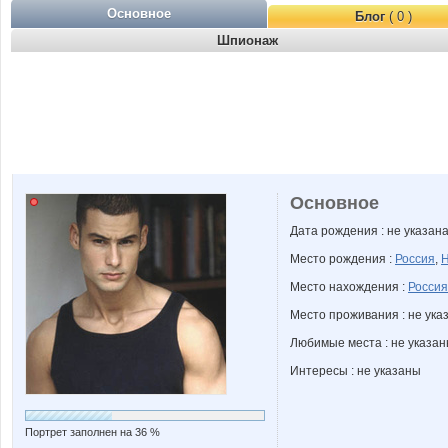
Основное
Блог
( 0 )
Шпионаж
Основное
Дата рождения : не указан
Место рождения :
Россия
,
Н
Место нахождения :
Россия
Место проживания : не ука
Любимые места : не указа
Интересы : не указаны
Портрет заполнен на 36 %