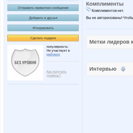
Комплименты
Отправить приватное сообщение
Комплиментов нет.
Вы не авторизованы! Чтоб
Добавить в друзья
Игнорировать
Сделать подарок
Метки лидеров
популярность:
Не участвует в
рейтинге
Интервью
Как получить
уровень?